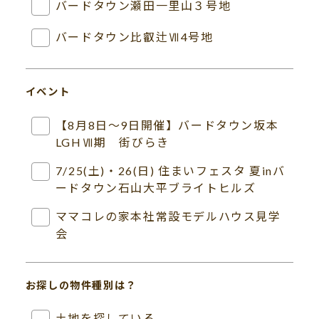
バードタウン瀬田一里山３号地
バードタウン比叡辻Ⅶ4号地
イベント
【8月8日～9日開催】バードタウン坂本
LGHⅦ期 街びらき
7/25(土)・26(日) 住まいフェスタ 夏inバ
ードタウン石山大平ブライトヒルズ
ママコレの家本社常設モデルハウス見学
会
お探しの物件種別は？
土地を探している